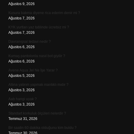
Ağustos 9, 2026
Kusura bakma diyene rica ederim denir mi ?
Ağustos 7, 2026
KYK yurtları yaz tatilinde ücretsiz mi ?
Ağustos 7, 2026
Davranışsal tedavi nedir ?
Ağustos 6, 2026
Kumaş pantolonla nasıl bot giyilir ?
Ağustos 6, 2026
Avene Aqua Jel Ne İşe Yarar ?
Ağustos 5, 2026
Altına yatırım yapmak mantıklı mıdır ?
Ağustos 3, 2026
Aab hangi uyak ?
Ağustos 3, 2026
Standart korkuluk ölçüleri nelerdir ?
Temmuz 31, 2026
Bir saatin 60 dakika olduğunu kim buldu ?
Temmuz 30, 2026