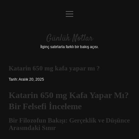
menüyü
Anasayfa
aç
Gizlilik Politikası
Günlük Notlar
Yasal Uyarı
İlginç satırlarla farklı bir bakış açısı.
Hakkımızda
Katarin 650 mg kafa yapar mı ?
Tarih: Aralık 20, 2025
Katarin 650 mg Kafa Yapar Mı?
Bir Felsefi İnceleme
Bir Filozofun Bakışı: Gerçeklik ve Düşünce
Arasındaki Sınır