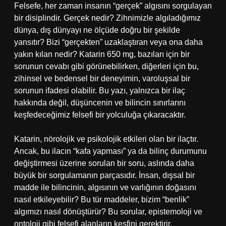
Felsefe, her zaman insanın “gerçek” algısını sorgulayan
bir disiplindir. Gerçek nedir? Zihnimizle algıladığımız
dünya, dış dünyayı ne ölçüde doğru bir şekilde
yansıtır? Bizi “gerçekten” uzaklaştıran veya ona daha
yakın kılan nedir? Katarin 650 mg, bazıları için bir
sorunun cevabı gibi görünebilirken, diğerleri için bu,
zihinsel ve bedensel bir deneyimin, varoluşsal bir
sorunun ifadesi olabilir. Bu yazı, yalnızca bir ilaç
hakkında değil, düşüncenin ve bilincin sınırlarını
keşfedeceğimiz felsefi bir yolculuğa çıkaracaktır.
Katarin, nörolojik ve psikolojik etkileri olan bir ilaçtır.
Ancak, bu ilacın “kafa yapması” ya da bilinç durumunu
değiştirmesi üzerine sorulan bir soru, aslında daha
büyük bir sorgulamanın parçasıdır. İnsan, dışsal bir
madde ile bilincinin, algısının ve varlığının doğasını
nasıl etkileyebilir? Bu tür maddeler, bizim “benlik”
algımızı nasıl dönüştürür? Bu sorular, epistemoloji ve
ontoloji gibi felsefi alanların keşfini gerektirir.