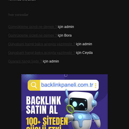
Son yorumlar
Gümrükleme ücreti ne demek ?
için
admin
Gümrükleme ücreti ne demek ?
için
Bora
Gulyabani hangi bakış açısıyla yazılmıştır ?
için
admin
Gulyabani hangi bakış açısıyla yazılmıştır ?
için
Ceyda
Guarani hangi ligde ?
için
admin