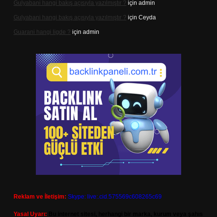
Gulyabani hangi bakış açısıyla yazılmıştır ?
için
admin
Gulyabani hangi bakış açısıyla yazılmıştır ?
için
Ceyda
Guarani hangi ligde ?
için
admin
Reklam ve İletişim:
Skype: live:.cid.575569c608265c69
Yasal Uyarı:
Bu internet sitesi, herhangi bir marka, kurum veya şahıs