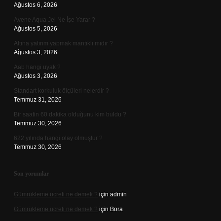
Ağustos 6, 2026
Avene Aqua Jel Ne İşe Yarar ?
Ağustos 5, 2026
Altına yatırım yapmak mantıklı mıdır ?
Ağustos 3, 2026
Aab hangi uyak ?
Ağustos 3, 2026
Standart korkuluk ölçüleri nelerdir ?
Temmuz 31, 2026
Bir saatin 60 dakika olduğunu kim buldu ?
Temmuz 30, 2026
622 yılında hangi olay olmuştur ?
Temmuz 30, 2026
Son yorumlar
Gümrükleme ücreti ne demek ?
için
admin
Gümrükleme ücreti ne demek ?
için
Bora