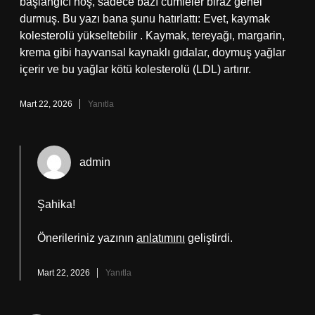
başlangıcı hoş, sadece bazı cümleler biraz genel
durmuş. Bu yazı bana şunu hatırlattı: Evet, kaymak
kolesterolü yükseltebilir . Kaymak, tereyağı, margarin,
krema gibi hayvansal kaynaklı gıdalar, doymuş yağlar
içerir ve bu yağlar kötü kolesterolü (LDL) artırır.
Mart 22, 2026
Yanıtla
admin
Şahika!
Önerileriniz yazının
anlatımını
geliştirdi.
Mart 22, 2026
Yanıtla