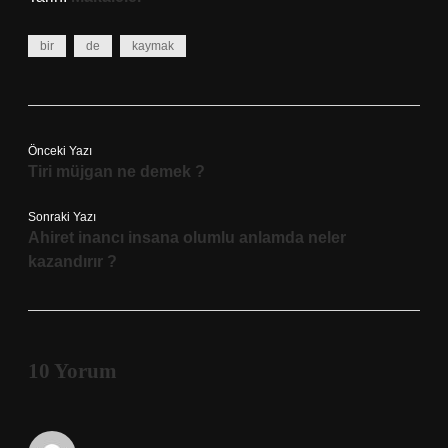
bir
de
kaymak
Önceki Yazı
Tiri müjgan ne demek ?
Sonraki Yazı
Ahiret inancı insana olumlu anlamda neler
kazandırır ?
10 Yorum