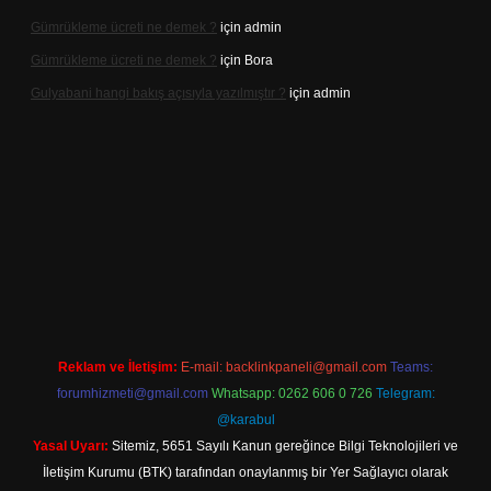
Gümrükleme ücreti ne demek ?
için
admin
Gümrükleme ücreti ne demek ?
için
Bora
Gulyabani hangi bakış açısıyla yazılmıştır ?
için
admin
giriş
Reklam ve İletişim:
E-mail:
backlinkpaneli@gmail.com
Teams:
forumhizmeti@gmail.com
Whatsapp: 0262 606 0 726
Telegram:
@karabul
Yasal Uyarı:
Sitemiz, 5651 Sayılı Kanun gereğince Bilgi Teknolojileri ve
İletişim Kurumu (BTK) tarafından onaylanmış bir Yer Sağlayıcı olarak