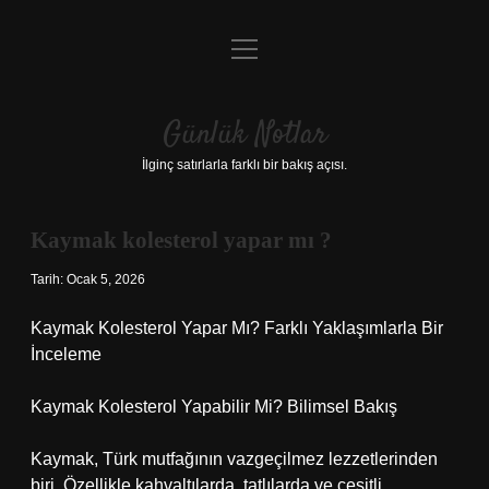
menüyü
Anasayfa
aç
Gizlilik Politikası
Günlük Notlar
Yasal Uyarı
İlginç satırlarla farklı bir bakış açısı.
Hakkımızda
Kaymak kolesterol yapar mı ?
Tarih: Ocak 5, 2026
Kaymak Kolesterol Yapar Mı? Farklı Yaklaşımlarla Bir
İnceleme
Kaymak Kolesterol Yapabilir Mi? Bilimsel Bakış
Kaymak, Türk mutfağının vazgeçilmez lezzetlerinden
biri. Özellikle kahvaltılarda, tatlılarda ve çeşitli