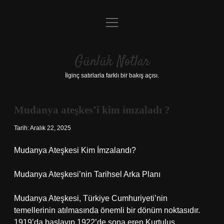
menüyü
Anasayfa
aç
Gizlilik Politikası
Günlük Notlar
Yasal Uyarı
İlginç satırlarla farklı bir bakış açısı.
Hakkımızda
Mudanya ateşkes’i kim imzaladı ?
Tarih: Aralık 22, 2025
Mudanya Ateşkesi Kim İmzalandı?
Mudanya Ateşkesi’nin Tarihsel Arka Planı
Mudanya Ateşkesi, Türkiye Cumhuriyeti’nin
temellerinin atılmasında önemli bir dönüm noktasıdır.
1919’da başlayıp 1922’de sona eren Kurtuluş