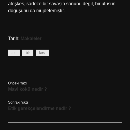
ateşkes, sadece bir savaşın sonunu değil, bir ulusun
doğuşunu da müjdelemiştir.
Tarih:
Makaleler
ate
bir
kesi
Önceki Yazı
Mavi kökü nedir ?
Sonraki Yazı
Etik gerekçelendirme nedir ?