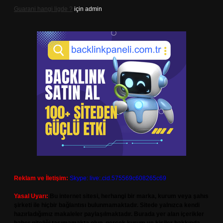
Guarani hangi ligde ?
için
admin
Reklam ve İletişim:
Skype: live:.cid.575569c608265c69
Yasal Uyarı:
Bu internet sitesi, herhangi bir marka, kurum veya şahıs
şirketi ile hiçbir bağlantısı bulunmamaktadır. Sitede yalnızca kendi
hazırladığımız makaleler paylaşılmaktadır. Burada yer alan içerikler