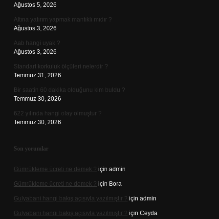
Ağustos 5, 2026
Altına yatırım yapmak mantıklı mıdır ?
Ağustos 3, 2026
Aab hangi uyak ?
Ağustos 3, 2026
Standart korkuluk ölçüleri nelerdir ?
Temmuz 31, 2026
Bir saatin 60 dakika olduğunu kim buldu ?
Temmuz 30, 2026
622 yılında hangi olay olmuştur ?
Temmuz 30, 2026
Son yorumlar
Gümrükleme ücreti ne demek ?
için
admin
Gümrükleme ücreti ne demek ?
için
Bora
Gulyabani hangi bakış açısıyla yazılmıştır ?
için
admin
Gulyabani hangi bakış açısıyla yazılmıştır ?
için
Ceyda