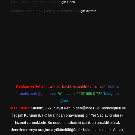
Gümrükleme ücreti ne demek ?
için
Bora
Gulyabani hangi bakış açısıyla yazılmıştır ?
için
admin
iriş
Reklam ve İletişim:
E-mail:
backlinkpaneli@gmail.com
Teams:
forumhizmeti@gmail.com
Whatsapp: 0262 606 0 726
Telegram:
@karabul
Yasal Uyarı:
Sitemiz, 5651 Sayılı Kanun gereğince Bilgi Teknolojileri ve
İletişim Kurumu (BTK) tarafından onaylanmış bir Yer Sağlayıcı olarak
hizmet vermektedir. Bu nedenle, sitedeki içerikleri proaktif olarak
denetleme veya araştırma yükümlülüğümüz bulunmamaktadır. Ancak,