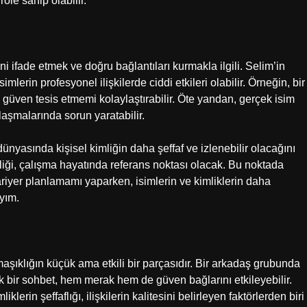
le sahip olabilir.
ini ifade etmek ve doğru bağlantıları kurmakla ilgili. Selim’in
lerin profesyonel ilişkilerde ciddi etkileri olabilir. Örneğin, bir
güven tesis etmemi kolaylaştırabilir. Öte yandan, gerçek isim
laşmalarında sorun yaratabilir.
nyasında kişisel kimliğin daha şeffaf ve izlenebilir olacağını
liği, çalışma hayatında referans noktası olacak. Bu noktada
yer planlamamı yaparken, isimlerin ve kimliklerin daha
yım.
maşıklığın küçük ama etkili bir parçasıdır. Bir arkadaş grubunda
 bir sohbet, hem merak hem de güven bağlarını etkileyebilir.
lerin şeffaflığı, ilişkilerin kalitesini belirleyen faktörlerden biri