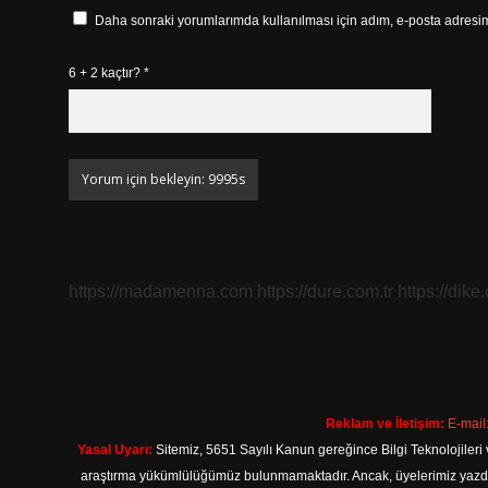
Daha sonraki yorumlarımda kullanılması için adım, e-posta adresim 
6 + 2 kaçtır?
*
https://madamenna.com
https://dure.com.tr
https://dike
Reklam ve İletişim:
E-mail
Yasal Uyarı:
Sitemiz, 5651 Sayılı Kanun gereğince Bilgi Teknolojileri 
araştırma yükümlülüğümüz bulunmamaktadır. Ancak, üyelerimiz yazdıkla