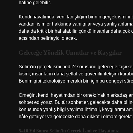
haline gelebilir.
Kendi hayatımda, yeni tanıştığım birinin gerçek ismini
yandan, isimler hakkında yanılgılar veya yanlış anlamala
daha da kritik bir hâl alabilir, çünkü insanlar daha çok 
açısından belirleyici olacak.
Geleceğe Yönelik Umutlar ve Kaygılar
Selim’in gerçek ismi nedir? sorusunu geleceğe taşırk
kısmı, insanların daha şeffaf ve güvenilir iletişim kurabi
Benim gibi teknolojiye meraklı biri için bu dengeyi sür
Örneğin, kendi hayatımdan bir örnek: Yakın arkadaşlar
sohbet ediyoruz. Bu tür sohbetler, gelecekte daha bilin
konusunda yanlış bilgi yayılma ihtimali, kaygılarımı ar
hâle getiriyor ve gelecekte daha dikkatli olmam gerektiği
5–10 Yıl Sonra Selim’in Gerçek İsmi ve Hayatımız