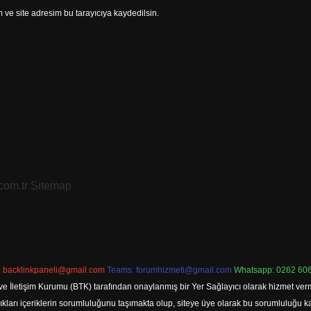
ve site adresim bu tarayıcıya kaydedilsin.
.com.tr
Sitemap
:
backlinkpaneli@gmail.com
Teams:
forumhizmeti@gmail.com
Whatsapp: 0262 606
ve İletişim Kurumu (BTK) tarafından onaylanmış bir Yer Sağlayıcı olarak hizmet verm
rı içeriklerin sorumluluğunu taşımakta olup, siteye üye olarak bu sorumluluğu kabul