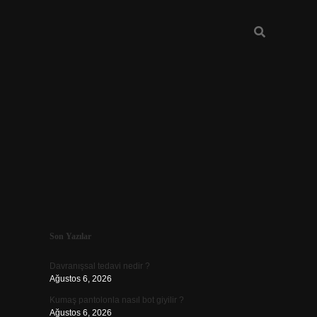
Sidebar
Son Yazılar
ilbet günce
Davranışsal tedavi nedir ?
Ağustos 6, 2026
Kumaş pantolonla nasıl bot giyilir ?
Ağustos 6, 2026