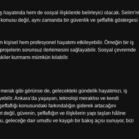
ş hayatında hem de sosyal ilişkilerde belirleyici olacak. Selim’i
onusu değil, aynı zamanda bir güvenlik ve şeffaflık göstergesi
şisel hem profesyonel hayatımı etkileyebilir. Örneğin bir iş
 projelerin sorunsuz ilerlemesini sağlayabilir. Sosyal çevremde
işkiler kurmamı mümkün kılabilir.
r merak gibi görünse de, gelecekteki gündelik hayatımızı, iş
eyebilir. Ankara’da yaşayan, teknoloji meraklısı ve kendi
 şeffaflığı konusundaki farkındalığın giderek artacağını
değil, güvenin, şeffaflığın ve ilişkilerin yapı taşları hâline
 geleceğe dair umutlu ve kaygılı bir bakış açısı sunuyor, bizi