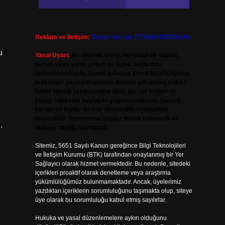
Reklam ve İletişim:
Skype: live:.cid.575569c608265c69
u
Yasal Uyarı:
Bu internet sitesi, herhangi bir marka,
kurum veya şahıs şirketi ile hiçbir bağlantısı
bulunmamaktadır. Sitede yalnızca kendi hazırladığımız
makaleler paylaşılmaktadır. Burada yer alan içerikler
haber niteliği taşımamakta olup, gerçek kurum ve
kişiler hakkında paylaşım yapılmamaktadır. Gerçek
kurum ve kişiler ile isim benzerlikleri tamamen
tesadüfidir. Sitemizdeki bilgiler taslak halindedir ve
.
tavsiye niteliği taşımazlar.
Sitemiz, 5651 Sayılı Kanun gereğince Bilgi Teknolojileri
ve İletişim Kurumu (BTK) tarafından onaylanmış bir Yer
Sağlayıcı olarak hizmet vermektedir. Bu nedenle, sitedeki
içerikleri proaktif olarak denetleme veya araştırma
yükümlülüğümüz bulunmamaktadır. Ancak, üyelerimiz
yazdıkları içeriklerin sorumluluğunu taşımakta olup, siteye
üye olarak bu sorumluluğu kabul etmiş sayılırlar.
Hukuka ve yasal düzenlemelere aykırı olduğunu