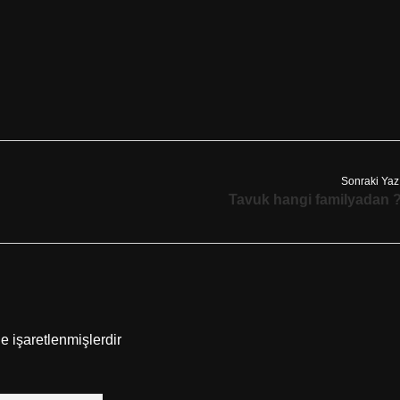
Sonraki Yaz
Tavuk hangi familyadan 
le işaretlenmişlerdir