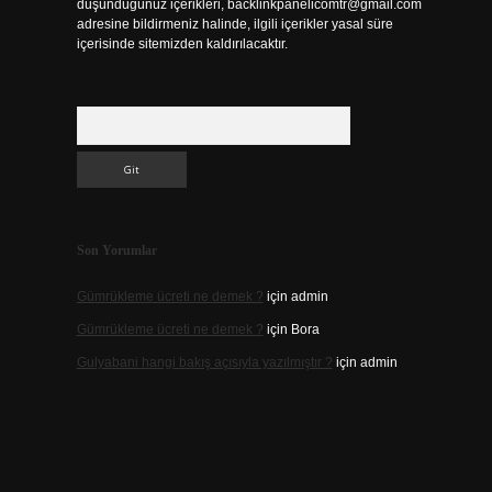
düşündüğünüz içerikleri,
backlinkpanelicomtr@gmail.com
adresine bildirmeniz halinde, ilgili içerikler yasal süre
n
içerisinde sitemizden kaldırılacaktır.
Arama
Son Yorumlar
Gümrükleme ücreti ne demek ?
için
admin
Gümrükleme ücreti ne demek ?
için
Bora
Gulyabani hangi bakış açısıyla yazılmıştır ?
için
admin