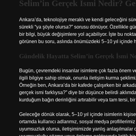
Selim’in Gerçek İsmi Nedir? Gel
Ankara’da, teknolojiye meraklı ve kendi geleceğini sü
sürekli “ya şöyle olursa?” sorusu dönüyor. Özellikle gü
bir bilgi, büyük değişimlere yol açabiliyor. İşte bu nokt
görünen bu soru, aslında önümüzdeki 5–10 yıl içinde hay
Gündelik Hayatta Selim’in Gerçek İsmi N
Bugün, çevremdeki insanlar isimlere çok fazla önem ve
ilgili bilgiye sahip olmak, onunla iletişim kurma şeklimi
Örneğin ben, Ankara’da bir kafede çalışırken bir arka
gerçek ismi farklıysa?” diye bir düşünce belirdi aklımd
kurduğum bağın derinliğini artırabilir veya tam tersi, bir
Geleceğe dönük olarak, 5–10 yıl içinde isimlerin kişise
ortamda kullanıcı adlarımız, sosyal medya profillerimiz 
uyumsuzluk olursa, iletişimimizde yanlış anlaşılmalar o