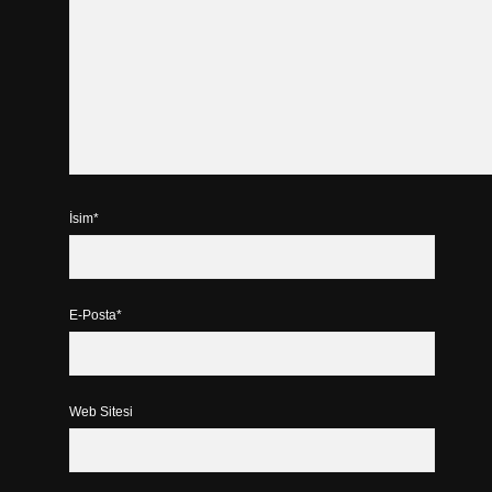
İsim*
E-Posta*
Web Sitesi