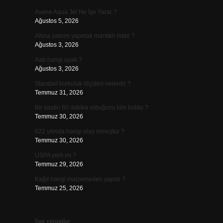
Avene Aqua Jel Ne İşe Yarar ?
Ağustos 5, 2026
Altına yatırım yapmak mantıklı mıdır ?
Ağustos 3, 2026
Aab hangi uyak ?
Ağustos 3, 2026
Standart korkuluk ölçüleri nelerdir ?
Temmuz 31, 2026
Bir saatin 60 dakika olduğunu kim buldu ?
Temmuz 30, 2026
622 yılında hangi olay olmuştur ?
Temmuz 30, 2026
USPA yerli mi ?
Temmuz 29, 2026
Kağıt hangi malzemeden yapılır ?
Temmuz 25, 2026
Son yorumlar