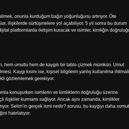
 bilmek, onunla kurduğum bağın yoğunluğunu artırıyor. Öte
r, ilişkilerde sürtüşmelere yol açabiliyor. 5 yıl sonra bu durum
dijital platformlarda iletişim kuracak ve isimler, kimliğin doğruluğ
en, hem umutlu hem de kaygılı bir tablo çizmek mümkün. Umut
lmesi. Kaygı kısmı ise, kişisel bilgilerin yanlış kullanılma ihtimali
ekli gözlemlemek gerekiyor.
ımla konuşurken isimlerin ve kimliklerin doğruluğu üzerine
çli ilişkiler kurmamı sağlıyor. Ancak aynı zamanda, kimlikler
tırıyor. Selim’in gerçek ismi nedir? sorusu, bu kaygıyı daha somut
ni hatırlatıyor.