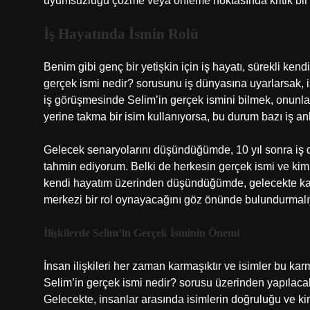
uyumsuzluğu çözme veya önleme noktasında kritik bir ro
İş Hayatında İsmin Rolü
Benim gibi genç bir yetişkin için iş hayatı, sürekli kend
gerçek ismi nedir? sorusunu iş dünyasına uyarlarsak, isim
iş görüşmesinde Selim’in gerçek ismini bilmek, onunla 
yerine takma bir isim kullanıyorsa, bu durum bazı iş an
Gelecek senaryolarını düşündüğümde, 10 yıl sonra iş dü
tahmin ediyorum. Belki de herkesin gerçek ismi ve kim
kendi hayatım üzerinden düşündüğümde, gelecekte kari
merkezi bir rol oynayacağını göz önünde bulundurmalı
İlişkilerde Selim’in Gerçek İsminin Önemi
İnsan ilişkileri her zaman karmaşıktır ve isimler bu kar
Selim’in gerçek ismi nedir? sorusu üzerinden yapılacak
Gelecekte, insanlar arasında isimlerin doğruluğu ve kimlik