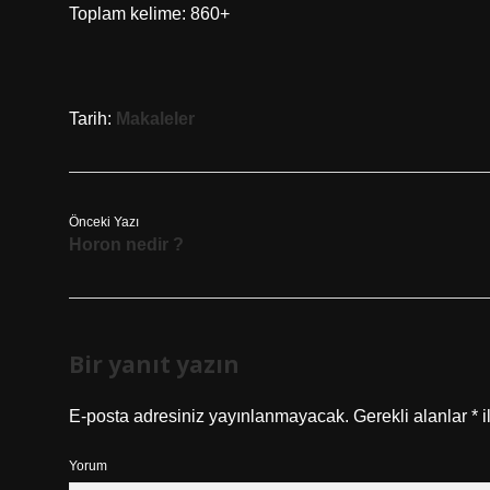
Toplam kelime: 860+
Tarih:
Makaleler
Önceki Yazı
Horon nedir ?
Bir yanıt yazın
E-posta adresiniz yayınlanmayacak.
Gerekli alanlar
*
i
Yorum