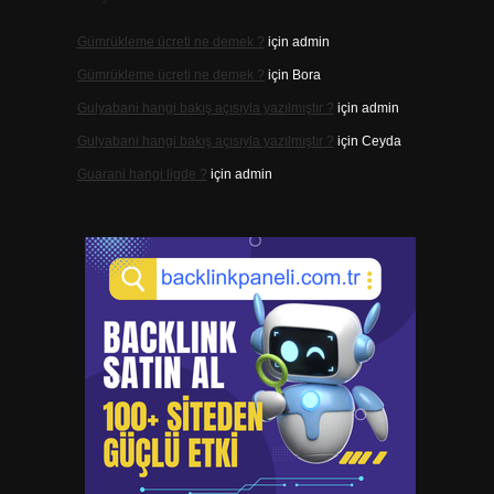
Gümrükleme ücreti ne demek ?
için
admin
Gümrükleme ücreti ne demek ?
için
Bora
Gulyabani hangi bakış açısıyla yazılmıştır ?
için
admin
Gulyabani hangi bakış açısıyla yazılmıştır ?
için
Ceyda
Guarani hangi ligde ?
için
admin