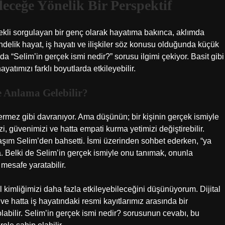
eceğe Yönelik Bir Perspektif
rekli sorgulayan bir genç olarak hayatıma bakınca, aklımda
ndelik hayat, iş hayatı ve ilişkiler söz konusu olduğunda küçük
ada “Selim’in gerçek ismi nedir?” sorusu ilgimi çekiyor. Basit gibi
atımızı farklı boyutlarda etkileyebilir.
e Anlama Gelebilir?
rmez gibi davranıyor. Ama düşünün; bir kişinin gerçek ismiyle
zi, güvenimizi ve hatta empati kurma yetimizi değiştirebilir.
daşım Selim’den bahsetti. İsmi üzerinden sohbet ederken, “ya
a. Belki de Selim’in gerçek ismiyle onu tanımak, onunla
 mesafe yaratabilir.
l kimliğimizi daha fazla etkileyebileceğini düşünüyorum. Dijital
ve hatta iş hayatındaki resmi kayıtlarımız arasında bir
labilir. Selim’in gerçek ismi nedir? sorusunun cevabı, bu