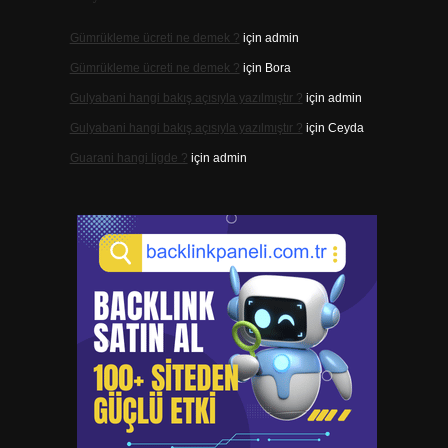
Gümrükleme ücreti ne demek ?
için
admin
Gümrükleme ücreti ne demek ?
için
Bora
Gulyabani hangi bakış açısıyla yazılmıştır ?
için
admin
Gulyabani hangi bakış açısıyla yazılmıştır ?
için
Ceyda
Guarani hangi ligde ?
için
admin