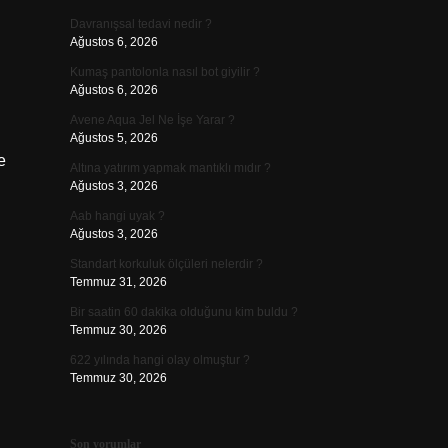
Davranışsal tedavi nedir ?
Ağustos 6, 2026
Kumaş pantolonla nasıl bot giyilir ?
Ağustos 6, 2026
Avene Aqua Jel Ne İşe Yarar ?
Ağustos 5, 2026
e
Altına yatırım yapmak mantıklı mıdır ?
Ağustos 3, 2026
Aab hangi uyak ?
Ağustos 3, 2026
Standart korkuluk ölçüleri nelerdir ?
Temmuz 31, 2026
Bir saatin 60 dakika olduğunu kim buldu ?
Temmuz 30, 2026
622 yılında hangi olay olmuştur ?
Temmuz 30, 2026
Son yorumlar