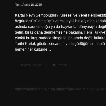
Tarih: Aralık 18, 2025
Kartal Neyn Sembolüdür? Küresel ve Yerel Perspekt
özgürce süzülen, güçlü ve etkileyici bir kuş olan karta
aslında sadece doğa ya da hayvanlar dünyasıyla değil, a
gelin, biraz daha derinlemesine bakalım. Hem Türkiye’
çünkü bu kuş, sadece simgesel anlamda değil, kültürel 
Tarihi Kartal, gücün, cesaretin ve özgürlüğün sembolü
hemen her kültürde…
Kartal
Devamını okuyun
8 Yorum
neyin
sembolü
?
https://madamenna.com
https://dure.com.tr
https://dike