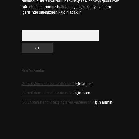
düşündüğünüz içerikleri,
backlinkpanelicomtr@gmail.com
adresine bildirmeniz halinde, ilgili içerikler yasal süre
içerisinde sitemizden kaldırılacaktır.
Arama
Son Yorumlar
Gümrükleme ücreti ne demek ?
için
admin
Gümrükleme ücreti ne demek ?
için
Bora
Gulyabani hangi bakış açısıyla yazılmıştır ?
için
admin