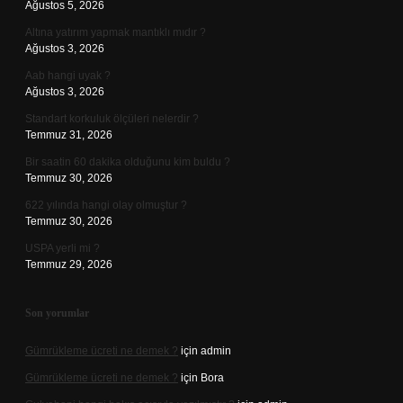
Ağustos 5, 2026
Altına yatırım yapmak mantıklı mıdır ?
Ağustos 3, 2026
Aab hangi uyak ?
Ağustos 3, 2026
Standart korkuluk ölçüleri nelerdir ?
Temmuz 31, 2026
Bir saatin 60 dakika olduğunu kim buldu ?
Temmuz 30, 2026
622 yılında hangi olay olmuştur ?
Temmuz 30, 2026
USPA yerli mi ?
Temmuz 29, 2026
Son yorumlar
Gümrükleme ücreti ne demek ?
için
admin
Gümrükleme ücreti ne demek ?
için
Bora