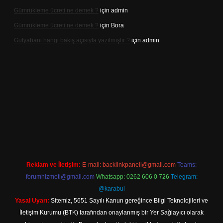
Gümrükleme ücreti ne demek ?
için
admin
Gümrükleme ücreti ne demek ?
için
Bora
Gulyabani hangi bakış açısıyla yazılmıştır ?
için
admin
iş
Reklam ve İletişim:
E-mail:
backlinkpaneli@gmail.com
Teams:
forumhizmeti@gmail.com
Whatsapp: 0262 606 0 726
Telegram:
@karabul
Yasal Uyarı:
Sitemiz, 5651 Sayılı Kanun gereğince Bilgi Teknolojileri ve
İletişim Kurumu (BTK) tarafından onaylanmış bir Yer Sağlayıcı olarak