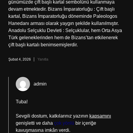
günümüzde çift başlı kartal sembolünü kullanmaya
devam etmektedir. Bizans İmparatorluğu : Çift başlı
kartal, Bizans İmparatorluğu döneminde Paleologos
Hanedanı arması olarak yaygın şekilde kullanılmıştır.
Anadolu Selçuklu Devleti : Selçuklular, hem Orta Asya
Türk geleneklerinden hem de Bizans’tan etkilenerek
çift başlı kartalı benimsemişlerdir.
Şubat 4, 2026
Yanıtla
admin
Tuba!
Sevgili dostum, katkılarınız yazının
kapsamını
genişletti ve daha
çok yönlü
bir içeriğe
kavuşmasına imkân verdi.