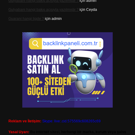
Gulyabani hangi bakış açısıyla yazılmıştır ?
için
admin
Gulyabani hangi bakış açısıyla yazılmıştır ?
için
Ceyda
Guarani hangi ligde ?
için
admin
Reklam ve İletişim:
Skype: live:.cid.575569c608265c69
Yasal Uyarı:
Bu internet sitesi, herhangi bir marka, kurum veya şahıs