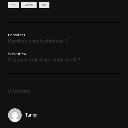
bir
kartal
ve
Önceki Yazı
Hamilton hangi şehirdedir ?
Sonraki Yazı
Okyanus Koleji’nin sahibi nereli ?
8 Yorum
Tamer