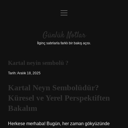
menüyü
Anasayfa
aç
Gizlilik Politikası
Günlük Notlar
Yasal Uyarı
İlginç satırlarla farklı bir bakış açısı.
Hakkımızda
Kartal neyin sembolü ?
Tarih: Aralık 18, 2025
Kartal Neyn Sembolüdür?
Küresel ve Yerel Perspektiften
Bakalım
Herkese merhaba! Bugün, her zaman gökyüzünde