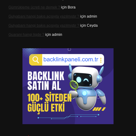
Gümrükleme ücreti ne demek ?
için
Bora
Gulyabani hangi bakış açısıyla yazılmıştır ?
için
admin
Gulyabani hangi bakış açısıyla yazılmıştır ?
için
Ceyda
Guarani hangi ligde ?
için
admin