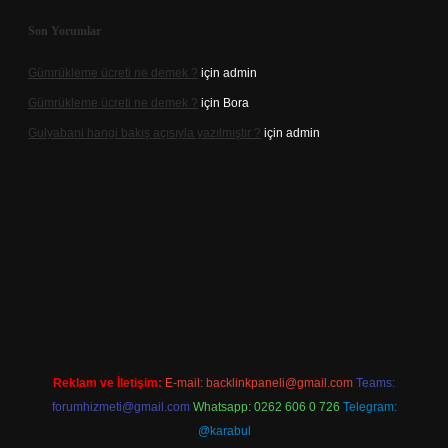
Son Yorumlar
Gümrükleme ücreti ne demek ?
için
admin
Gümrükleme ücreti ne demek ?
için
Bora
Gulyabani hangi bakış açısıyla yazılmıştır ?
için
admin
iriş
Reklam ve İletişim:
E-mail:
backlinkpaneli@gmail.com
Teams:
forumhizmeti@gmail.com
Whatsapp: 0262 606 0 726
Telegram:
@karabul