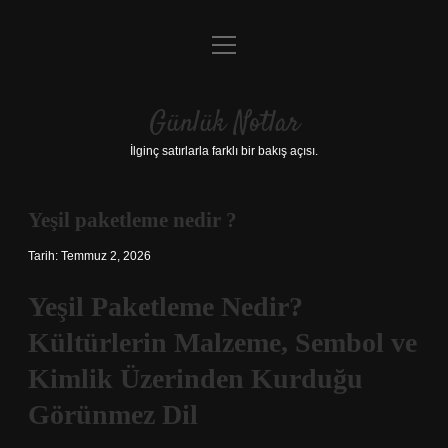
menüyü
Anasayfa
aç
Gizlilik Politikası
Günlük Notlar
Yasal Uyarı
İlginç satırlarla farklı bir bakış açısı.
Hakkımızda
Yeşil paketleme nedir ?
Tarih: Temmuz 2, 2026
Yeşil Paketleme Nedir?
Kültürlerin Malzeme, Sembol ve
Kimlik Üzerinden Kurduğu
Görünmez Dil