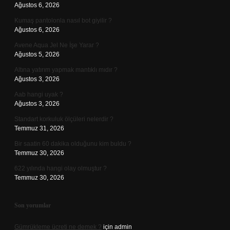
Ağustos 6, 2026
Kumaş pantolonla nasıl bot giyilir ?
Ağustos 6, 2026
Avene Aqua Jel Ne İşe Yarar ?
Ağustos 5, 2026
Altına yatırım yapmak mantıklı mıdır ?
Ağustos 3, 2026
Aab hangi uyak ?
Ağustos 3, 2026
Standart korkuluk ölçüleri nelerdir ?
Temmuz 31, 2026
Bir saatin 60 dakika olduğunu kim buldu ?
Temmuz 30, 2026
622 yılında hangi olay olmuştur ?
Temmuz 30, 2026
Son yorumlar
Gümrükleme ücreti ne demek ?
için
admin