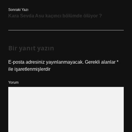
Sonraki Yazı
Kara Sevda Asu kaçıncı bölümde ölüyor ?
Bir yanıt yazın
E-posta adresiniz yayınlanmayacak.
Gerekli alanlar
*
ile işaretlenmişlerdir
Yorum